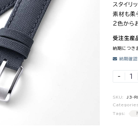
スタイリ
素材も柔
2色から
受注生産
納期につき
納期確認
-
SKU:
J3-R
Categorie
Tags: