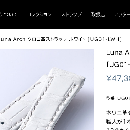
セについて
コレクション
ストラップ
取扱店
アフタ
Luna Arch クロコ革ストラップ ホワイト [UG01-LWH]
Luna 
[UG01
¥
47,
型番：UG0
本ワニ革
職人が1