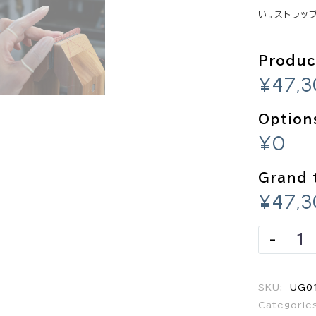
い。ストラッ
Produc
¥47,
Option
¥0
Grand 
¥47,
-
SKU:
UG0
Categorie