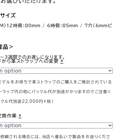
らお選びいただけます。
プサイズ
）12時側：80mm / 6時側：85mm / 7穴（6mmピ
産品＞
2～3週間でのお渡しになります。
ドから革ストラップへの変更
*
モデルをお持ちで革ストラップのご購入をご検討されている
トラップ代の他にバックル代が別途かかりますのでご注意く
クル代別途22,000円+税）
交換作業
*
依頼される場合には、当店へ着払いで製品をお送りくださ