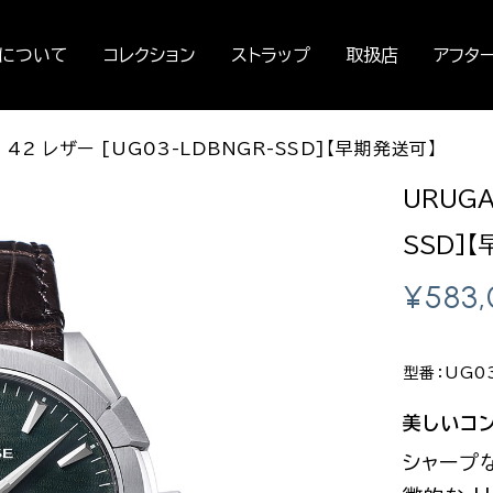
セについて
コレクション
ストラップ
取扱店
アフタ
 42 レザー [UG03-LDBNGR-SSD]【早期発送可】
URUGA
SSD]
¥
583
型番：UG03
美しいコ
シャープ