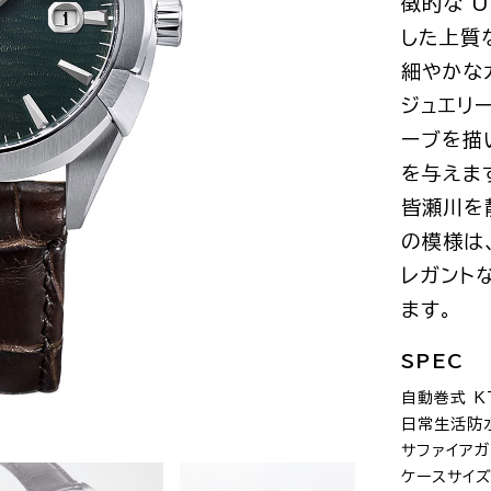
徴的な 
した上質
細やかな
ジュエリ
ーブを描
を与えま
皆瀬川を
の模様は
レガント
ます。
SPEC
自動巻式 K
日常生活防
サファイアガ
ケースサイズ：