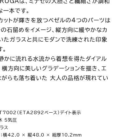
URUGAは、ミナセの大胆さと繊細さが調和
な一本です。
カットが輝きを放つベゼルの4つのパーツは
ーの石留めをイメージ、縦方向に緩やかなカ
いたガラスと共にモダンで洗練された印象
す。
静かに流れる水流から着想を得たダイアル
、横方向に美しいグラデーションを描き、エ
ながらも落ち着いた 大人の品格が現れてい
T7002（ETA2892ベース）デイト表示
水 5気圧
ラス
横42.0 × 縦48.0 × 総厚10.2mm