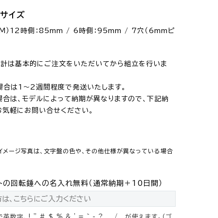
プサイズ
）12時側：85mm / 6時側：95mm / 7穴（6mmピ
E時計は基本的にご注文をいただいてから組立を行いま
場合は1～2週間程度で発送いたします。
場合は、モデルによって納期が異なりますので、下記納
お気軽にお問い合せください。
イメージ写真は、文字盤の色や、その他仕様が異なっている場合
。
トの回転錘への名入れ無料（通常納期＋10日間）
字、! " # $ % & ' = ~ - ? , . / _ が使えます。（ゴ