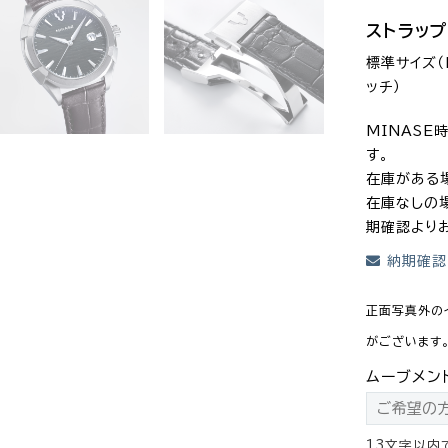
ストラッ
標準サイズ（M
ッチ）
MINAS
す。
在庫がある
在庫なしの
期確認より
納期確認
正面写真外の
がございます
ムーブメン
13文字以内で英数