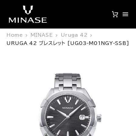
Home
MINASE
Uruga 42
URUGA 42 ブレスレット [UG03-M01NGY-SSB]