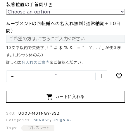
装着位置の手首周り
*
ムーブメントの回転錘への名入れ無料（通常納期＋10日
間）
13文字以内で英数字、! " # $ % & ' = ~ - ? , . / _ が使えま
す。（ゴシック体のみ）
詳しくは
名入れのご案内
をご確認ください。
-
+

カートに入れる
SKU:
UG03-M01NGY-SSB
Categories:
MINASE
,
Uruga 42
ブレスレット
Tags: