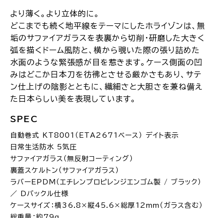
より薄く。より立体的に。
どこまでも続く地平線をテーマにしたホライゾンは、無
垢のサファイアガラスを表裏から切削・研磨した大きく
弧を描くドーム風防と、横から覗いた際の張り詰めた
水面のような緊張感が目を惹きます。ケース側面の凹
みはどこか日本刀を彷彿とさせる厳かさもあり、サテ
ン仕上げの陰影とともに、繊細さと大胆さを兼ね備え
た日本らしい美を表現しています。
SPEC
自動巻式 KT8001（ETA2671ベース） デイト表示
日常生活防水 5気圧
サファイアガラス（無反射コーティング）
裏蓋スケルトン（サファイアガラス）
ラバーEPDM（エチレンプロピレンジエンゴム製 / ブラック）
／ Dバックル仕様
ケースサイズ：横36.8×縦45.6×総厚12mm（ガラス含む）
総重量：約79g