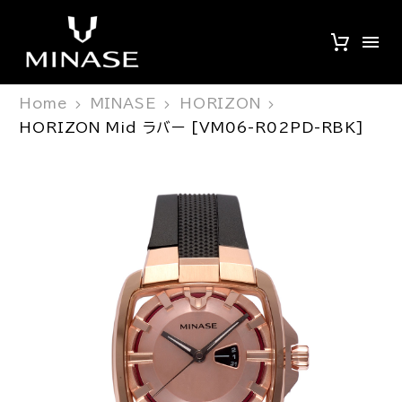
Home
MINASE
HORIZON
HORIZON Mid ラバー [VM06-R02PD-RBK]