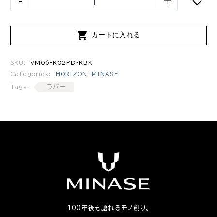
-
+

カートに入れる
SKU:
VM06-R02PD-RBK
Categories:
HORIZON
,
MINASE
ラバー
Tags:
100年後も語れるモノ創り。