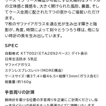
ケース イン ケース構造が可能にする究極的なダイヤル
の立体感と質感を、大きく開けられた風防、裏蓋、そし
てケース全周に配された7つの窓からご堪能いただけ
ます。
7枚のサファイアガラスを通る光が生み出す輝きと陰
影が、角度、時間によって刻々とうつろう様は、他にな
い時計の美を生み出しています。
SPEC
自動巻式 KT7002（ETA2892ベース） デイト表示
日常生活防水 5気圧
サファイアガラス
ステンレスブレスレット（MORE構造）
ケースサイズ：横37.4×縦46.5×総厚13mm（ガラス含む）
総重量：約160g
手首周りの計測
腕時計を着ける位置の手首周りを正確にご計測ください。指
一本分ぐらいの余裕をもった最適サイズに調整いたします。