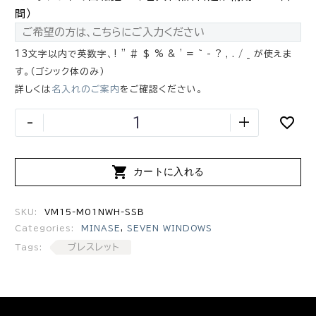
間）
13文字以内で英数字、! " # $ % & ' = ~ - ? , . / _ が使えま
す。（ゴシック体のみ）
詳しくは
名入れのご案内
をご確認ください。
-
+

カートに入れる
SKU:
VM15-M01NWH-SSB
Categories:
MINASE
,
SEVEN WINDOWS
ブレスレット
Tags: